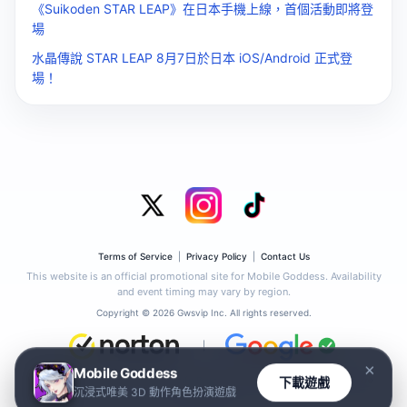
《Suikoden STAR LEAP》在日本手機上線，首個活動即將登
場
水晶傳說 STAR LEAP 8月7日於日本 iOS/Android 正式登
場！
Terms of Service
|
Privacy Policy
|
Contact Us
This website is an official promotional site for Mobile Goddess. Availability
and event timing may vary by region.
Copyright © 2026 Gwsvip Inc. All rights reserved.
|
×
Mobile Goddess
This site has passed the Google Safe Browsing check. No phishing or malware
下載遊戲
沉浸式唯美 3D 動作角色扮演遊戲
detected.