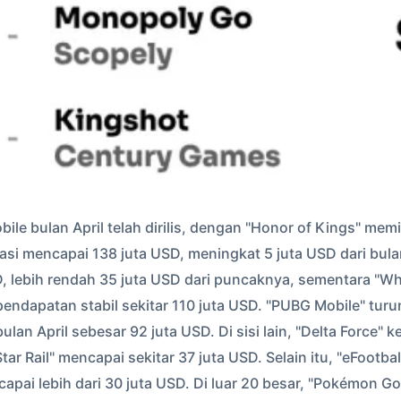
le bulan April telah dirilis, dengan "Honor of Kings" m
asi mencapai 138 juta USD, meningkat 5 juta USD dari bula
D, lebih rendah 35 juta USD dari puncaknya, sementara "Whi
dapatan stabil sekitar 110 juta USD. "PUBG Mobile" turu
lan April sebesar 92 juta USD. Di sisi lain, "Delta Force" 
ar Rail" mencapai sekitar 37 juta USD. Selain itu, "eFootba
apai lebih dari 30 juta USD. Di luar 20 besar, "Pokémon G