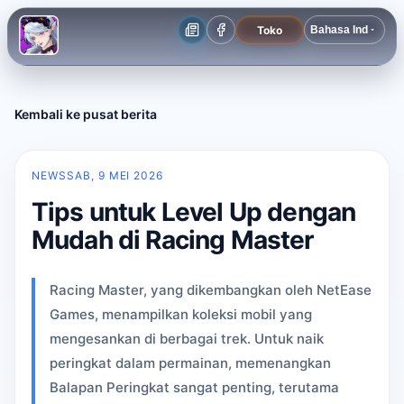
Toko
Kembali ke pusat berita
NEWS
SAB, 9 MEI 2026
Tips untuk Level Up dengan
Mudah di Racing Master
Racing Master, yang dikembangkan oleh NetEase
Games, menampilkan koleksi mobil yang
mengesankan di berbagai trek. Untuk naik
peringkat dalam permainan, memenangkan
Balapan Peringkat sangat penting, terutama